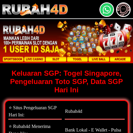
Keluaran SGP: Togel Singapore,
Pengeluaran Toto SGP, Data SGP
Hari Ini
⭐ Situs Pengeluaran SGP
Rubah4d
Hari Ini:
⭐ Rubah4d Menerima
Bank Lokal - E Wallet - Pulsa