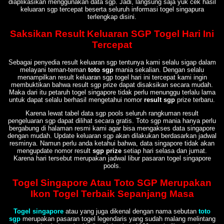
diaplikasikan menggunakan data sgp. Jadi, langsung saja yuk cek hasil
keluaran sgp tercepat beserta seluruh informasi togel singapura
terlengkap disini.
Saksikan Result Keluaran SGP Togel Hari Ini
Tercepat
Sebagai penyedia result keluaran sgp tentunya kami selalu sigap dalam
melayani teman-teman
toto sgp
mania sekalian. Dengan selalu
menampilkan result keluaran sgp togel hari ini tercepat kami ingin
membuktikan bahwa result sgp prize dapat disaksikan secara mudah.
Maka dari itu petaruh togel singapore tidak perlu menunggu terlalu lama
untuk dapat selalu berhasil mengetahui nomor
result sgp
prize terbaru.
Karena lewat tabel data sgp pools seluruh rangkuman result
pengeluaran sgp dapat dilihat secara gratis. Toto sgp mania hanya perlu
bergabung di halaman resmi kami agar bisa mengakses data singapore
dengan mudah. Update keluaran sgp akan dilakukan berdasarkan jadwal
resminya. Namun perlu anda ketahui bahwa, data singapore tidak akan
mengupdate nomor result
sgp prize
setiap hari selasa dan jumat.
Karena hari tersebut merupakan jadwal libur pasaran togel singapore
pools.
Togel Singapore Atau Toto SGP Merupakan
Ikon Togel Terbaik Sepanjang Masa
Togel singapore
atau yang juga dikenal dengan nama sebutan
toto
sgp
merupakan pasaran togel legendaris yang sudah malang melintang